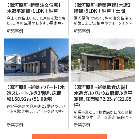
【湯河原町・新築注文住宅】
【湯河原町・新築戸建】木造2
木造平家建・1LDK＋納戸
階建・5LDK＋納戸＋土間
今までお住まいだった戸建を取り壊
湯河原町で約54.5坪の注文住宅を
し、日々の生活のしやすい平家戸建
新築しました。納戸やウォークインク
を新築しました。庭スペースは駐車ス
ローゼット、階段収納とたくさんの収
新築事例
新築事例
ペースにして買い物やお出かけも
納を設け、また、お施主様のご希望で
楽々に。
土間…
【湯河原町・新築アパート】木
【湯河原町・新築飲食店舗】
造スレートぶき2階建、床面
木造ガルバリウム鋼板ぶき平
積168.92㎡（51.09坪）
家建、床面積72.25㎡（21.85
坪）
古い平家建の貸戸建と2階建のアパ
ートを取り壊し、アパートを建て替え
新規事業として飲食店が出来る建物
ました。
の新築のオーダーを頂き、店内でゆ
ったりと寛げ、厨房内では作業動線
新築事例
新築事例
に気をつけながら設計、施工を行い
ました。