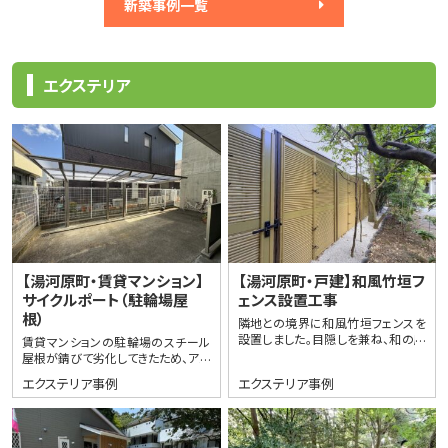
新築事例一覧
エクステリア
【湯河原町・賃貸マンション】
【湯河原町・戸建】和風竹垣フ
サイクルポート（駐輪場屋
ェンス設置工事
根）
隣地との境界に和風竹垣フェンスを
設置しました。目隠しを兼ね、和の庭
賃貸マンションの駐輪場のスチール
園に調和した純和風の竹垣フェンス
屋根が錆びて劣化してきたため、アル
は耐久性と景観を兼ね備えたフェン
ミタイプ（屋根材ポリカ）に交換しま
エクステリア事例
エクステリア事例
スとなって…
した。