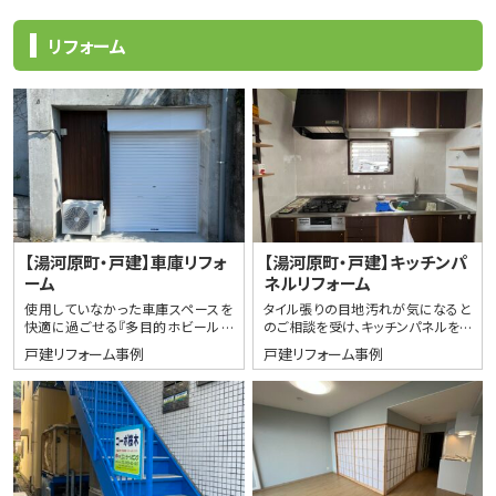
リフォーム
【湯河原町・戸建】車庫リフォ
【湯河原町・戸建】キッチンパ
ーム
ネルリフォーム
使用していなかった車庫スペースを
タイル張りの目地汚れが気になると
快適に過ごせる『多目的ホビールー
のご相談を受け、キッチンパネルをご
ム・大容量収納』へと丸ごとリフォー
提案し施工させていただきました。表
戸建リフォーム事例
戸建リフォーム事例
ムさせていただきました。
面がツルツルしたキッチンパネルに
張り替え…