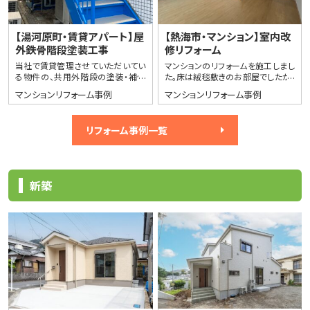
【湯河原町・賃貸アパート】屋
【熱海市・マンション】室内改
外鉄骨階段塗装工事
修リフォーム
当社で賃貸管理させていただいてい
マンションのリフォームを施工しまし
る物件の、共用外階段の塗装・補修
た。床は絨毯敷きのお部屋でしたが、
工事を施工いたしました。錆や色褪せ
シミ汚れお掃除のしにくさが課題と
マンションリフォーム事例
マンションリフォーム事例
が目立ち始めていた鉄骨手すりや段
なっていました。今回のリフォームで
裏、ステッ…
は、既…
リフォーム事例一覧
新築