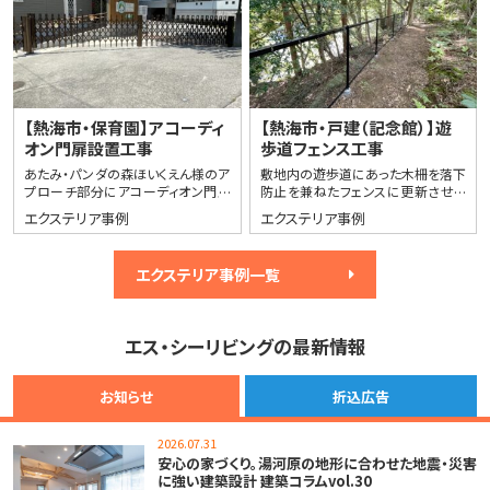
【熱海市・保育園】アコーディ
【熱海市・戸建（記念館）】遊
オン門扉設置工事
歩道フェンス工事
あたみ・パンダの森ほいくえん様のア
敷地内の遊歩道にあった木柵を落下
プローチ部分にアコーディオン門扉
防止を兼ねたフェンスに更新させて
を設置させて頂きました。
頂きました。
エクステリア事例
エクステリア事例
エクステリア事例一覧
エス・シーリビングの最新情報
お知らせ
折込広告
2026.07.31
安心の家づくり。湯河原の地形に合わせた地震・災害
に強い建築設計 建築コラムvol.30