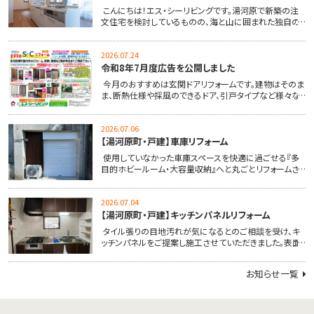
こんにちは！エス・シーリビングです。湯河原で新築の注
文住宅を検討しているものの、海と山に囲まれた独自の
地形だ…
2026.07.24
令和8年7月度広告を公開しました
今月のおすすめは玄関ドアリフォームです。建物はそのま
ま、断熱仕様や採風のできるドア、引戸タイプなど様々な
種類…
2026.07.06
【湯河原町・戸建】車庫リフォーム
使用していなかった車庫スペースを快適に過ごせる『多
目的ホビールーム・大容量収納』へと丸ごとリフォームさ
せてい…
2026.07.04
【湯河原町・戸建】キッチンパネルリフォーム
タイル張りの目地汚れが気になるとのご相談を受け、キ
ッチンパネルをご提案し施工させていただきました。表面
がツル…
お知らせ一覧