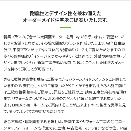
耐震性とデザイン性を兼ね備えた
オーダーメイド住宅をご提案いたします。
新築プランの打合せは大画面モニターを用いながら行います。ご要望やこだ
わりをお聞きしながら、その場で間取りプランを作成いたします。完全自由設
計で、平面プランだけでなく立体的な建物のパースもご覧いただけますので、
多くのお客様より「イメージをつかみやすい」と好評です。外壁や屋根の色・デ
ザインまで比べられ、新築工事を始める前に、敷地に合わせた建物のイメー
ジを持って頂くことが可能です。
さらに概算建築費も瞬時にご提示できるパターンメイドシステムをご用意して
いますので、費用もしっかりご確認いただくことができます。もちろん施工前に
は正確な御見積書をご提示し、詳細をご確認の上、請負工事契約を締結頂け
ます。リフォームについても、お客様のこだわりに確かな施工でお応えいたし
ます。LIXILのショールームをご案内することが出来ますので、製品を実際に見
て、触って、比べてご検討いただけます。
総合不動産・建設業者である弊社は、新築工事やリフォーム工事の住宅ロー
ンやリフォームローンも得意です。土地、中古住宅、マンションなどの住まい探