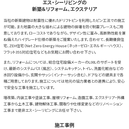
エス・シーリビングの
新築＆リフォーム、エクステリア
当社の新築建物は耐震性に優れたドリフトピンを利用したピン工法での施工
が可能、また地震の大きな揺れによる建物の損壊を防ぐ制震ブレースもご用
意しております。ローコストでありながら、デザイン性に富み、高断熱性能を兼
ね備えたハイグレード仕様の新築をご提案いたします。合わせて、長期優良住
宅、ZEH住宅（Net Zero Energy House（ネット・ゼロ・エネルギー・ハウス）、
フラット35S対応住宅などもお気軽にお問い合わせ下さい。
また、リフォームについては、総合住宅設備メーカーのLIXILのサポートを受
け、最新のシステムバス（風呂）、システムキッチン、トイレ、洗面化粧台などの
水回り設備から、玄関やサッシ（インナーサッシ含む）、ドアなどの建具まで各
種ご用意しております。施工については地元の協力業者との連携により、安心
で安全な工事を施工しています。
増改築、内装工事や塗装工事、屋根リフォーム、造園工事、エクステリア・外構
工事から土木工事、建物解体工事、間取りや仕様変更などのリノベーション
工事まで是非エス・シーリビングにお任せ下さい。
施工事例