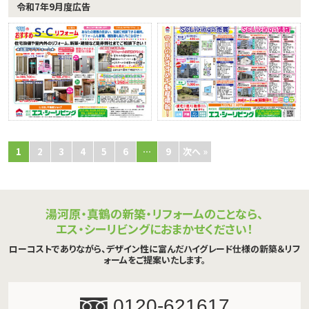
令和7年9月度広告
1
2
3
4
5
6
…
9
次へ »
湯河原・真鶴の新築・リフォームのことなら、
エス・シーリビングにおまかせください！
ローコストでありながら、デザイン性に富んだハイグレード仕様の新築＆リフ
ォームをご提案いたします。
0120-621617