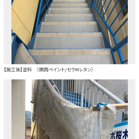
【施工後】塗料 （関西ペイント/セラMレタン）