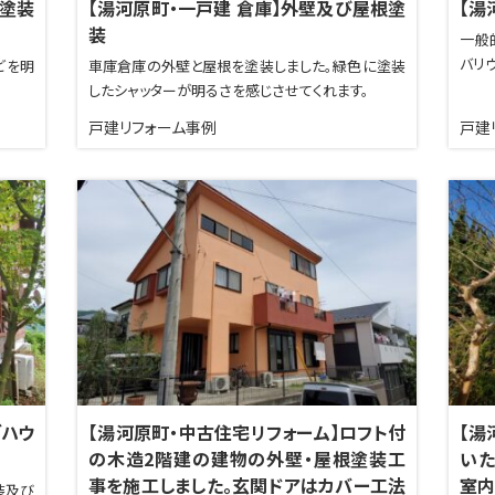
 塗装
【湯河原町・一戸建 倉庫】外壁及び屋根塗
【湯
装
一般
バリ
どを明
車庫倉庫の外壁と屋根を塗装しました。緑色に塗装
したシャッターが明るさを感じさせてくれます。
戸建リフォーム事例
戸建
グハウ
【湯河原町・中古住宅リフォーム】ロフト付
【湯
の木造2階建の建物の外壁・屋根塗装工
いた
事を施工しました。玄関ドアはカバー工法
室内
装及び