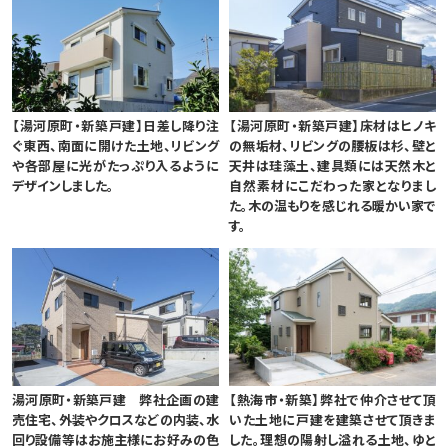
【湯河原町・新築戸建】日差し降り注
【湯河原町・新築戸建】床材はヒノキ
ぐ東西、南面に開けた土地、リビング
の無垢材、リビングの腰板は杉、壁と
や各部屋に光がたっぷり入るように
天井は珪藻土、建具類には天然木と
デザインしました。
自然素材にこだわった家となりまし
た。木の温もりを感じれる暖かい家で
す。
湯河原町・新築戸建 弊社企画の建
【熱海市・新築】弊社で仲介させて頂
売住宅、外装やクロスなどの内装、水
いた土地に戸建を建築させて頂きま
回り設備等はお施主様にお好みの色
した。理想の陽射し溢れる土地、ゆと