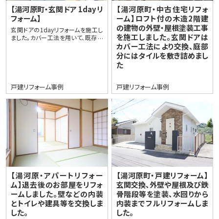
【湯河原町・玄関ドア 1dayリ
【湯河原町・中古住宅リフォ
フォーム】
ーム】ロフト付の木造2階建
の建物の外壁・屋根塗装工事
玄関ドアの1dayリフォームを施工し
を施工しました。玄関ドアは
ました。カバー工法を用いて、既存の
玄関ドアの枠に新しいドアの枠を被
カバー工法により交換、庭部
せて施工します。断熱性能が向上し
分にはタイルを敷き詰めまし
た新し…
た
戸建リフォーム事例
戸建リフォーム事例
【湯河原・アパートリフォー
【湯河原町・戸建リフォーム】
ム】退去後のお部屋をリフォ
玄関交換、外壁や屋根及び鉄
ームしました。壁などの内装
骨階段等を塗装、水回りから
とトイレや建具等を交換しま
内装までフルリフォームしま
した。
した。