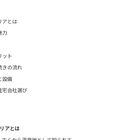
リアとは
魅力
リット
続きの流れ
と設備
住宅会社選び
エリアとは
、古くから温泉地として知られて