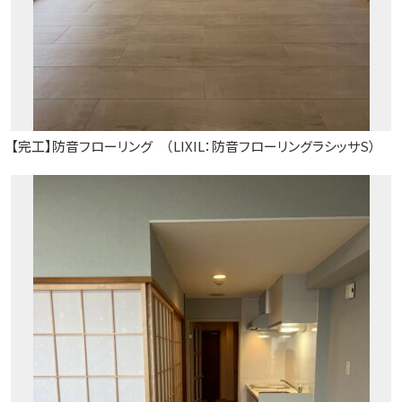
【完工】防音フローリング （LIXIL：防音フローリングラシッサS）