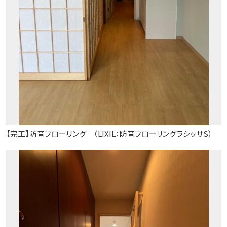
【完工】防音フローリング （LIXIL：防音フローリングラシッサS）